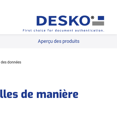
/www.desko.com/fr/produits/domaines-d-application/saisi
Aperçu des produits
e des données
lles de manière