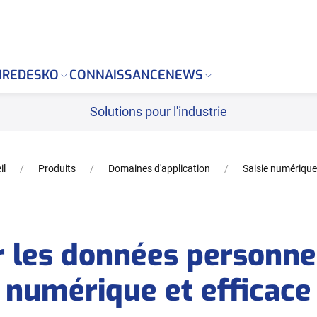
 Markdown version of this page is available at: https:/
IRE
DESKO
CONNAISSANCE
NEWS
Solutions pour l'industrie
il
Produits
Domaines d'application
Saisie numériqu
 les données personne
numérique et efficace